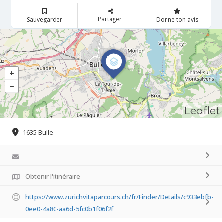
Partager
Sauvegarder
Donne ton avis
Leaflet
1635 Bulle
Obtenir l'itinéraire
https://www.zurichvitaparcours.ch/fr/Finder/Details/c933ebfb-
0ee0-4a80-aa6d-5fc0b1f06f2f