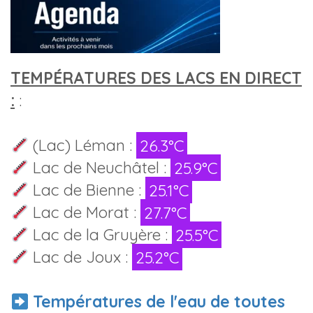
TEMPÉRATURES DES LACS EN DIRECT
:
:
(Lac) Léman :
26.3°C
Lac de Neuchâtel :
25.9°C
Lac de Bienne :
25.1°C
Lac de Morat :
27.7°C
Lac de la Gruyère :
25.5°C
Lac de Joux :
25.2°C
Températures de l'eau de toutes