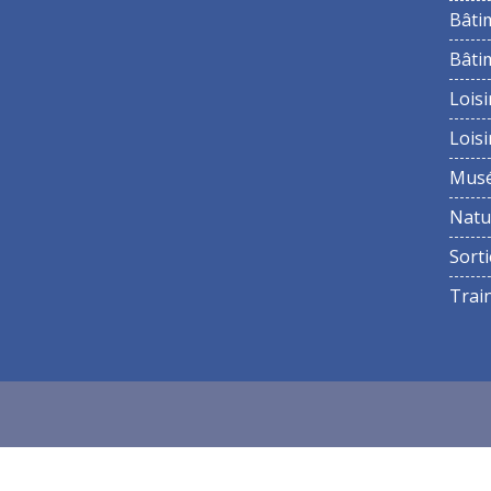
Bâti
Bâti
Loisi
Loisi
Mus
Natu
Sorti
Trai