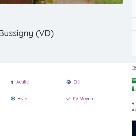
 Bussigny (VD)
T
Adulte
Eté
Hiver
PV Moyen
A