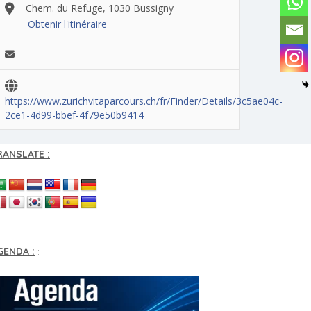
Chem. du Refuge, 1030 Bussigny
Obtenir l'itinéraire
https://www.zurichvitaparcours.ch/fr/Finder/Details/3c5ae04c-
2ce1-4d99-bbef-4f79e50b9414
RANSLATE :
GENDA :
: