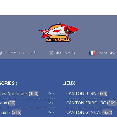
UI SOMMES-NOUS ?
DISCLAIMER
FRANCAIS
ORIES :
LIEUX
ités Nautiques
160
CANTON BERNE
93
aux
55
CANTON FRIBOURG
309
nades
315
CANTON GENEVE
334