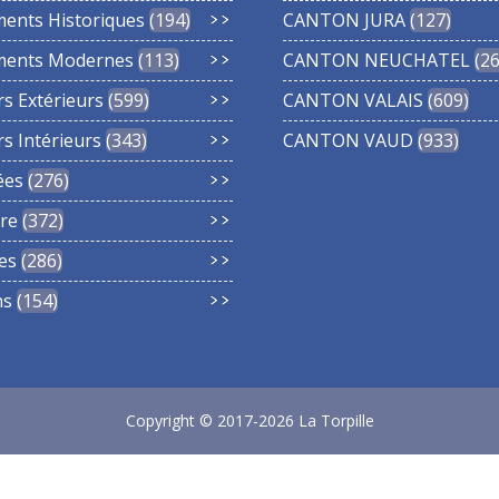
ments Historiques
194
CANTON JURA
127
ments Modernes
113
CANTON NEUCHATEL
2
rs Extérieurs
599
CANTON VALAIS
609
rs Intérieurs
343
CANTON VAUD
933
ées
276
re
372
es
286
ns
154
Copyright © 2017-2026 La Torpille