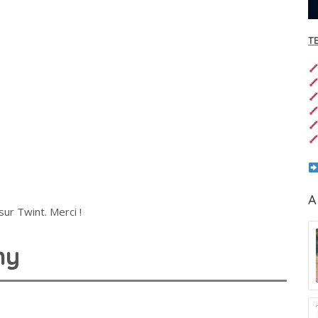
T
A
ur Twint. Merci !
ny