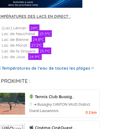
EMPÉRATURES DES LACS EN DIRECT :
:
(Lac) Léman :
26°C
Lac de Neuchâtel :
25.5°C
Lac de Bienne :
24.8°C
Lac de Morat :
27.2°C
Lac de la Gruyère :
25.1°C
Lac de Joux :
24.9°C
Températures de l'eau de toutes les plages
!!!
 PROXIMITE :
Tennis Club Bussig..
➔ Bussigny
CANTON VAUD
District
Ouest-Lausannois
0.2 km
Cinéma CinéOuest ..