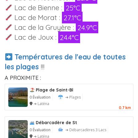
Lac de Bienne :
25°C
Lac de Morat :
27.1°C
Lac de la Gruyère :
24.9°C
Lac de Joux :
24.4°C
Températures de l'eau de toutes
les plages
!!!
A PROXIMITE :
Plage de Saint-Bl
0 Évaluation
➔ Plages
➔ Laténa
0.7 km
Débarcadère de St
0 Évaluation
➔ Débarcadères 3 Lacs
➔ Laténa