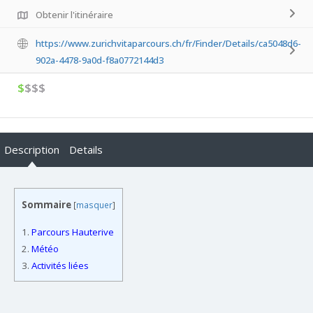
Obtenir l'itinéraire
https://www.zurichvitaparcours.ch/fr/Finder/Details/ca5048d6-
902a-4478-9a0d-f8a0772144d3
$
$$$
Description
Details
Sommaire
[
masquer
]
1.
Parcours Hauterive
2.
Météo
3.
Activités liées