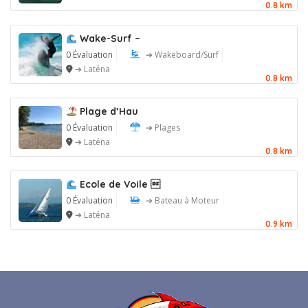
0.8 km
Wake-Surf –
0 Évaluation
➔ Wakeboard/Surf
➔ Laténa
0.8 km
Plage d’Hau
0 Évaluation
➔ Plages
➔ Laténa
0.8 km
Ecole de Voile 
0 Évaluation
➔ Bateau à Moteur
➔ Laténa
0.9 km