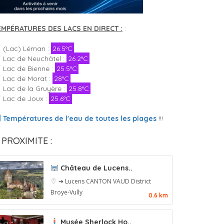
EMPÉRATURES DES LACS EN DIRECT :
:
(Lac) Léman :
26.5°C
Lac de Neuchâtel :
26.2°C
Lac de Bienne :
25.5°C
Lac de Morat :
28°C
Lac de la Gruyère :
25.8°C
Lac de Joux :
25.6°C
Températures de l'eau de toutes les plages
!!!
 PROXIMITE :
Château de Lucens..
➔ Lucens
CANTON VAUD
District
Broye-Vully
0.6 km
Musée Sherlock Ho..