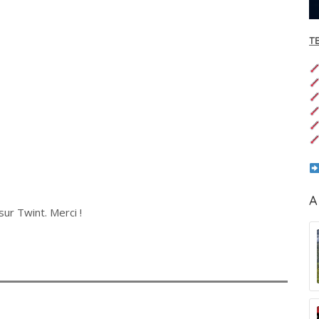
T
A
ur Twint. Merci !