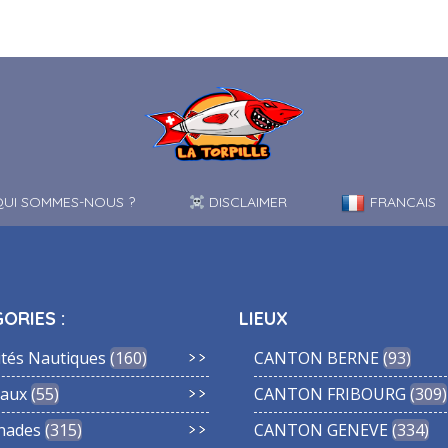
UI SOMMES-NOUS ?
DISCLAIMER
FRANCAIS
ORIES :
LIEUX
ités Nautiques
160
CANTON BERNE
93
aux
55
CANTON FRIBOURG
309
nades
315
CANTON GENEVE
334