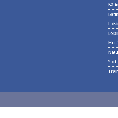
Bâti
Bâti
Loisi
Loisi
Mus
Natu
Sorti
Trai