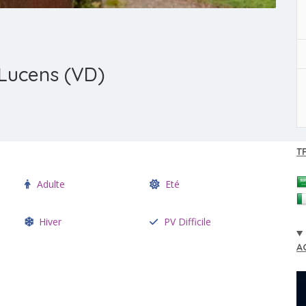
 Lucens (VD)
T
Adulte
Eté
Hiver
PV Difficile
A