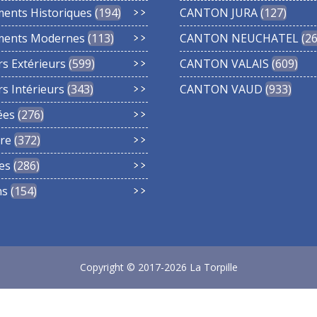
ments Historiques
194
CANTON JURA
127
ments Modernes
113
CANTON NEUCHATEL
2
rs Extérieurs
599
CANTON VALAIS
609
rs Intérieurs
343
CANTON VAUD
933
ées
276
re
372
es
286
ns
154
Copyright © 2017-2026 La Torpille