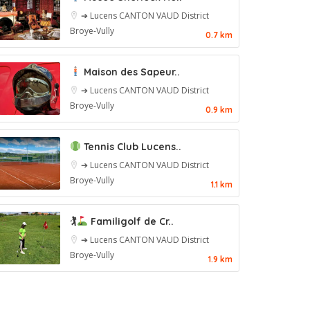
➔ Lucens
CANTON VAUD
District
Broye-Vully
0.7 km
Maison des Sapeur..
➔ Lucens
CANTON VAUD
District
Broye-Vully
0.9 km
Tennis Club Lucens..
➔ Lucens
CANTON VAUD
District
Broye-Vully
1.1 km
🏌
Familigolf de Cr..
➔ Lucens
CANTON VAUD
District
Broye-Vully
1.9 km