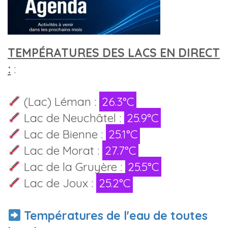
TEMPÉRATURES DES LACS EN DIRECT
:
:
(Lac) Léman :
26.3°C
Lac de Neuchâtel :
25.9°C
Lac de Bienne :
25.1°C
Lac de Morat :
27.7°C
Lac de la Gruyère :
25.5°C
Lac de Joux :
25.2°C
Températures de l'eau de toutes