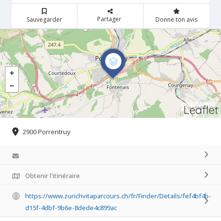
Partager
Sauvegarder
Donne ton avis
Leaflet
2900 Porrentruy
Obtenir l'itinéraire
https://www.zurichvitaparcours.ch/fr/Finder/Details/fef4bf4b-
d15f-4dbf-9b6e-8dede4c899ac