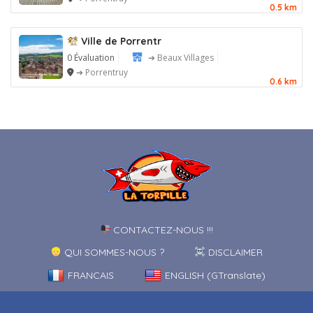
0.5 km
Ville de Porrentr
0 Évaluation
➔ Beaux Villages
➔ Porrentruy
0.6 km
CONTACTEZ-NOUS !!!
QUI SOMMES-NOUS ?
DISCLAIMER
FRANCAIS
ENGLISH (GTranslate)