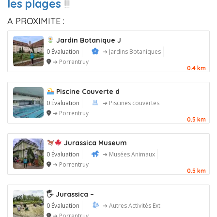
les plages
!!!
A PROXIMITE :
Jardin Botanique J
0 Évaluation
➔ Jardins Botaniques
➔ Porrentruy
0.4 km
Piscine Couverte d
0 Évaluation
➔ Piscines couvertes
➔ Porrentruy
0.5 km
Jurassica Museum
0 Évaluation
➔ Musées Animaux
➔ Porrentruy
0.5 km
🖐️ Jurassica –
0 Évaluation
➔ Autres Activités Ext
➔ Porrentruy