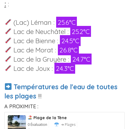
:
:
(Lac) Léman :
25.6°C
Lac de Neuchâtel :
25.2°C
Lac de Bienne :
24.5°C
Lac de Morat :
26.8°C
Lac de la Gruyère :
24.7°C
Lac de Joux :
24.3°C
Températures de l'eau de toutes
les plages
!!!
A PROXIMITE :
Plage de la Tène
0 Évaluation
➔ Plages