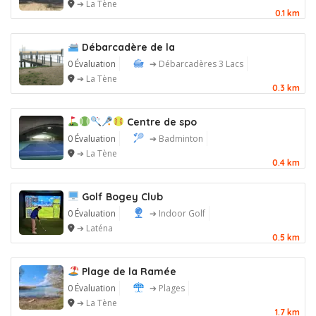
➔ La Tène
0.1 km
Débarcadère de la
0 Évaluation
➔ Débarcadères 3 Lacs
➔ La Tène
0.3 km
Centre de spo
0 Évaluation
➔ Badminton
➔ La Tène
0.4 km
Golf Bogey Club
0 Évaluation
➔ Indoor Golf
➔ Laténa
0.5 km
Plage de la Ramée
0 Évaluation
➔ Plages
➔ La Tène
1.7 km