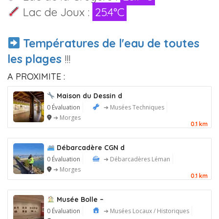
Lac de Joux :
25.4°C
Températures de l'eau de toutes
les plages
!!!
A PROXIMITE :
Maison du Dessin d
0 Évaluation
➔ Musées Techniques
➔ Morges
0.1 km
Débarcadère CGN d
0 Évaluation
➔ Débarcadères Léman
➔ Morges
0.1 km
Musée Bolle –
0 Évaluation
➔ Musées Locaux / Historiques