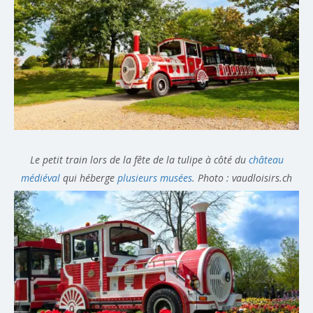
Le petit train lors de la fête de la tulipe à côté du
château
médiéval
qui héberge
plusieurs musées
. Photo : vaudloisirs.ch