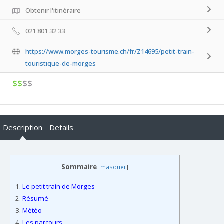
Obtenir l'itinéraire
021 801 32 33
https://www.morges-tourisme.ch/fr/Z14695/petit-train-
touristique-de-morges
$$
$$
Description
Details
Sommaire
[
masquer
]
1.
Le petit train de Morges
2.
Résumé
3.
Météo
4.
Les parcours