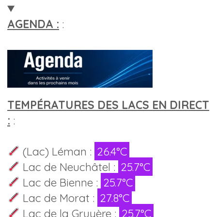
AGENDA :
:
TEMPÉRATURES DES LACS EN DIRECT
:
:
(Lac) Léman :
26.4°C
Lac de Neuchâtel :
25.7°C
Lac de Bienne :
25.7°C
Lac de Morat :
27.8°C
Lac de la Gruyère :
25.7°C