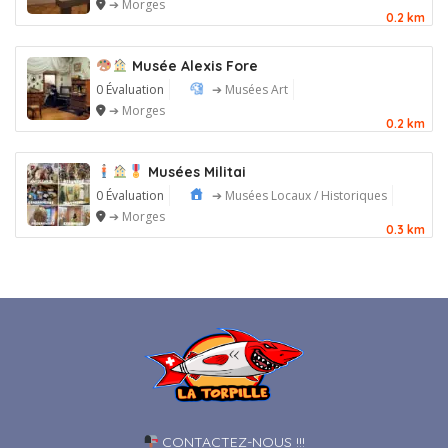
➔ Morges
0.2 km
Musée Alexis Fore
0 Évaluation
➔ Musées Art
➔ Morges
0.2 km
Musées Militai
0 Évaluation
➔ Musées Locaux / Historiques
➔ Morges
0.3 km
CONTACTEZ-NOUS !!!