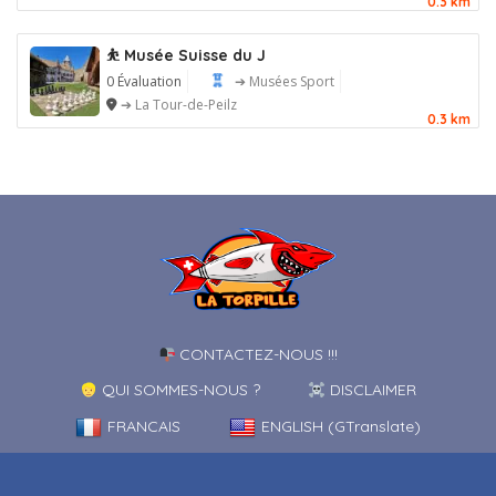
0.3 km
⛹️ Musée Suisse du J
0 Évaluation
➔ Musées Sport
➔ La Tour-de-Peilz
0.3 km
CONTACTEZ-NOUS !!!
QUI SOMMES-NOUS ?
DISCLAIMER
FRANCAIS
ENGLISH (GTranslate)