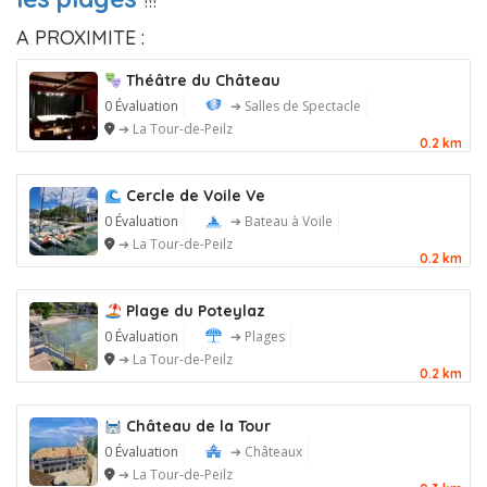
A PROXIMITE :
Théâtre du Château
0 Évaluation
➔ Salles de Spectacle
➔ La Tour-de-Peilz
0.2 km
Cercle de Voile Ve
0 Évaluation
➔ Bateau à Voile
➔ La Tour-de-Peilz
0.2 km
Plage du Poteylaz
0 Évaluation
➔ Plages
➔ La Tour-de-Peilz
0.2 km
Château de la Tour
0 Évaluation
➔ Châteaux
➔ La Tour-de-Peilz