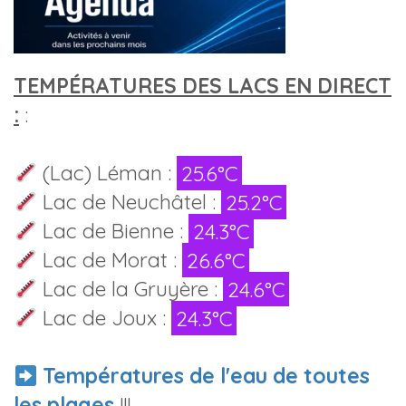
TEMPÉRATURES DES LACS EN DIRECT
:
:
(Lac) Léman :
25.6°C
Lac de Neuchâtel :
25.2°C
Lac de Bienne :
24.3°C
Lac de Morat :
26.6°C
Lac de la Gruyère :
24.6°C
Lac de Joux :
24.3°C
Températures de l'eau de toutes
les plages
!!!