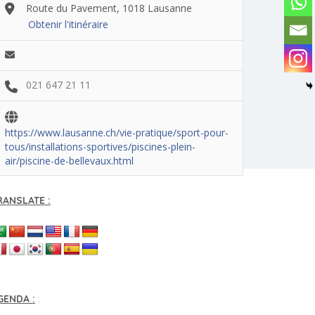
Route du Pavement, 1018 Lausanne
Obtenir l'itinéraire
021 647 21 11
https://www.lausanne.ch/vie-pratique/sport-pour-
tous/installations-sportives/piscines-plein-
air/piscine-de-bellevaux.html
RANSLATE :
GENDA :
: