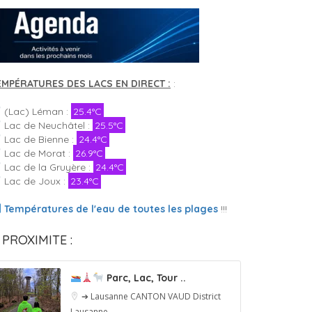
EMPÉRATURES DES LACS EN DIRECT :
:
(Lac) Léman :
25.4°C
Lac de Neuchâtel :
25.5°C
Lac de Bienne :
24.4°C
Lac de Morat :
26.9°C
Lac de la Gruyère :
24.4°C
Lac de Joux :
23.4°C
Températures de l'eau de toutes les plages
!!!
 PROXIMITE :
Parc, Lac, Tour ..
➔ Lausanne
CANTON VAUD
District
Lausanne