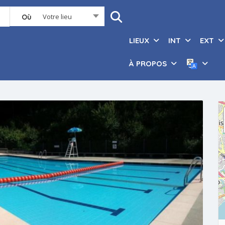
Votre lieu
Où
LIEUX
INT
EXT
À PROPOS