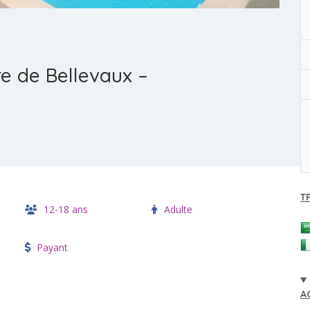
re de Bellevaux –
T
12-18 ans
Adulte
Payant
A