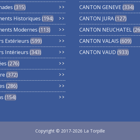
nades
315
CANTON GENEVE
334
ments Historiques
194
CANTON JURA
127
ments Modernes
113
CANTON NEUCHATEL
2
rs Extérieurs
599
CANTON VALAIS
609
rs Intérieurs
343
CANTON VAUD
933
ées
276
re
372
es
286
ns
154
Copyright © 2017-2026 La Torpille