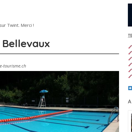
ur Twint. Merci !
T
e Bellevaux
ne-tourisme.ch
A