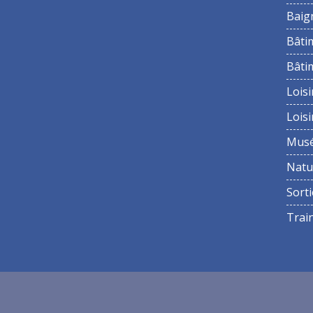
Baig
Bâti
Bâti
Loisi
Loisi
Mus
Natu
Sorti
Trai