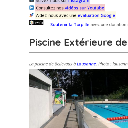
Suivez-nous sur
Instagram
Consultez nos
vidéos sur Youtube
Aidez-nous avec une
évaluation Google
Soutenir la Torpille
avec une donation s
Piscine Extérieure d
La piscine de Bellevaux à
Lausanne
. Photo : lausan