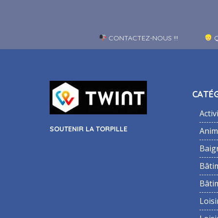
CONTACTEZ-NOUS !!!
Q
CATÉG
Activ
SOUTENIR LA TORPILLE
Anim
Baig
Bâti
Bâti
Loisi