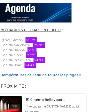
EMPÉRATURES DES LACS EN DIRECT :
:
(Lac) Léman :
25.7°C
Lac de Neuchâtel :
25.6°C
Lac de Bienne :
25°C
Lac de Morat :
27.1°C
Lac de la Gruyère :
24.9°C
Lac de Joux :
24.4°C
Températures de l'eau de toutes les plages
!!!
 PROXIMITE :
Cinéma Bellevaux ..
➔ Lausanne
CANTON VAUD
District
Lausanne