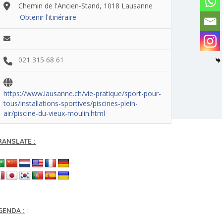
Chemin de l'Ancien-Stand, 1018 Lausanne
Obtenir l'itinéraire
021 315 68 61
https://www.lausanne.ch/vie-pratique/sport-pour-
tous/installations-sportives/piscines-plein-
air/piscine-du-vieux-moulin.html
RANSLATE :
GENDA :
: