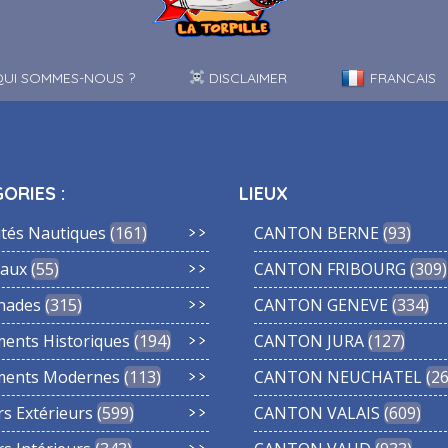
UI SOMMES-NOUS ?
DISCLAIMER
FRANCAIS
ORIES :
LIEUX
ités Nautiques
161
CANTON BERNE
93
aux
55
CANTON FRIBOURG
309
nades
315
CANTON GENEVE
334
ments Historiques
194
CANTON JURA
127
ments Modernes
113
CANTON NEUCHATEL
2
rs Extérieurs
599
CANTON VALAIS
609