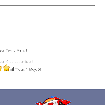
ur Twint. Merci !
alité de cet article !!
[Total:
1
Moy:
5
]