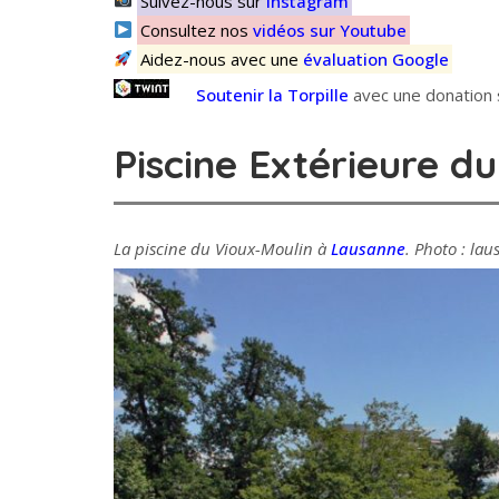
Suivez-nous sur
Instagram
Consultez nos
vidéos sur Youtube
Aidez-nous avec une
évaluation Google
Soutenir la Torpille
avec une donation s
Piscine Extérieure d
La piscine du Vioux-Moulin à
Lausanne
. Photo : la