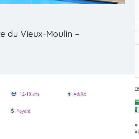
re du Vieux-Moulin –
T
12-18 ans
Adulte
Payant
A