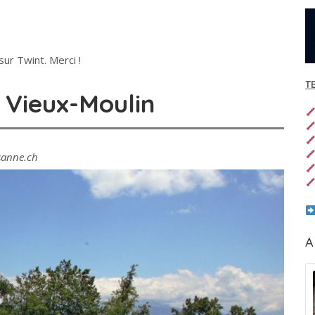
ur Twint. Merci !
T
u Vieux-Moulin
usanne.ch
A