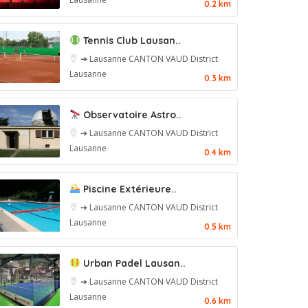
0.2 km
Tennis Club Lausan..
➔ Lausanne
CANTON VAUD
District
Lausanne
0.3 km
Observatoire Astro..
➔ Lausanne
CANTON VAUD
District
Lausanne
0.4 km
Piscine Extérieure..
➔ Lausanne
CANTON VAUD
District
Lausanne
0.5 km
Urban Padel Lausan..
➔ Lausanne
CANTON VAUD
District
Lausanne
0.6 km