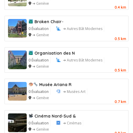
➔ Genève
0.4 km
Broken Chair ̵
0 Évaluation
➔ Autres Bât Modernes
➔ Genève
0.5 km
Organisation des N
0 Évaluation
➔ Autres Bât Modernes
➔ Genève
0.5 km
Musée Ariana R
0 Évaluation
➔ Musées Art
➔ Genève
0.7 km
Cinéma Nord-Sud &
0 Évaluation
➔ Cinémas
➔ Genève