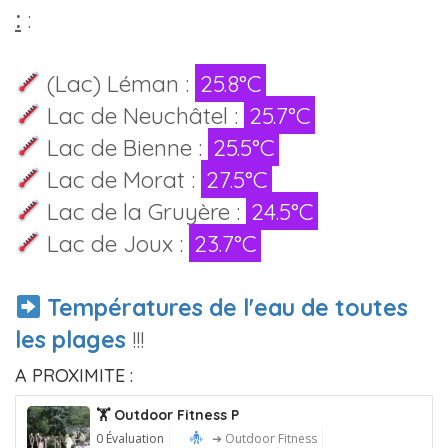
:
:
(Lac) Léman :
25.8°C
Lac de Neuchâtel :
25.7°C
Lac de Bienne :
25.5°C
Lac de Morat :
27.5°C
Lac de la Gruyère :
24.5°C
Lac de Joux :
23.7°C
Températures de l'eau de toutes
les plages
!!!
A PROXIMITE :
🏋️ Outdoor Fitness P
0 Évaluation
➔ Outdoor Fitness