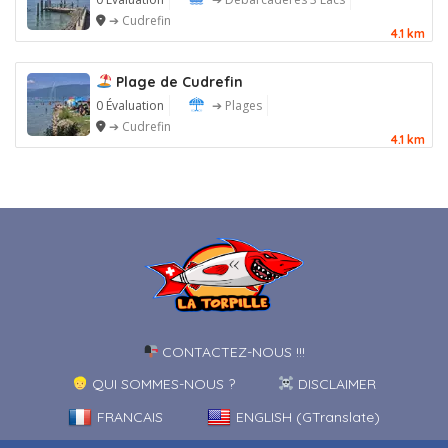
➔ Cudrefin
4.1 km
Plage de Cudrefin
0 Évaluation
➔ Plages
➔ Cudrefin
4.1 km
CONTACTEZ-NOUS !!!
QUI SOMMES-NOUS ?
DISCLAIMER
FRANCAIS
ENGLISH (GTranslate)