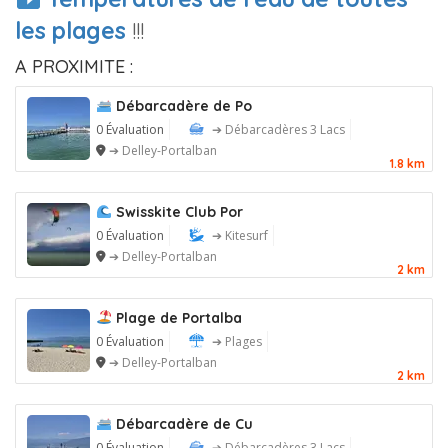
les plages
!!!
A PROXIMITE :
Débarcadère de Po
0 Évaluation
➔ Débarcadères 3 Lacs
➔ Delley-Portalban
1.8 km
Swisskite Club Por
0 Évaluation
➔ Kitesurf
➔ Delley-Portalban
2 km
Plage de Portalba
0 Évaluation
➔ Plages
➔ Delley-Portalban
2 km
Débarcadère de Cu
0 Évaluation
➔ Débarcadères 3 Lacs