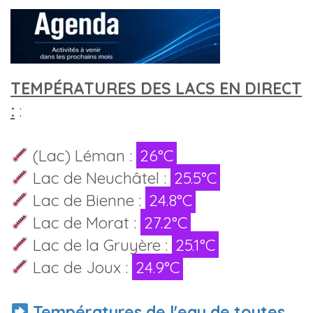
TEMPÉRATURES DES LACS EN DIRECT
:
:
(Lac) Léman :
26°C
Lac de Neuchâtel :
25.5°C
Lac de Bienne :
24.8°C
Lac de Morat :
27.2°C
Lac de la Gruyère :
25.1°C
Lac de Joux :
24.9°C
Températures de l'eau de toutes