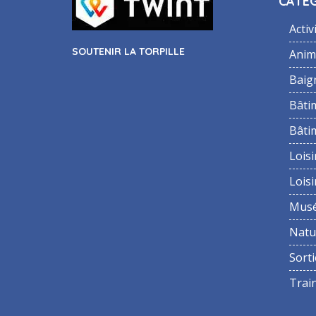
CATÉG
Activ
SOUTENIR LA TORPILLE
Anim
Baig
Bâti
Bâti
Loisi
Loisi
Mus
Natu
Sorti
Trai