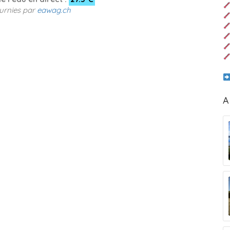
urnies par
eawag.ch
A