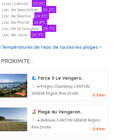
(Lac) Léman :
25.6°C
Lac de Neuchâtel :
25.2°C
Lac de Bienne :
24.5°C
Lac de Morat :
26.8°C
Lac de la Gruyère :
24.7°C
Lac de Joux :
24.3°C
Températures de l'eau de toutes les plages
!!!
 PROXIMITE :
Force 5 Le Vengero..
➔ Prégny-Chambésy
CANTON
GENEVE
Région Rive Droite
0.3 km
Plage du Vengeron..
➔ Bellevue
CANTON GENEVE
Région
Rive Droite
0.4 km