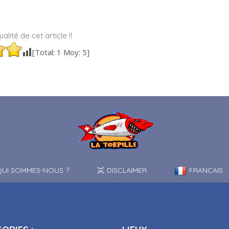
alité de cet article !!
[Total:
1
Moy:
5
]
UI SOMMES-NOUS ?
DISCLAIMER
FRANCAIS