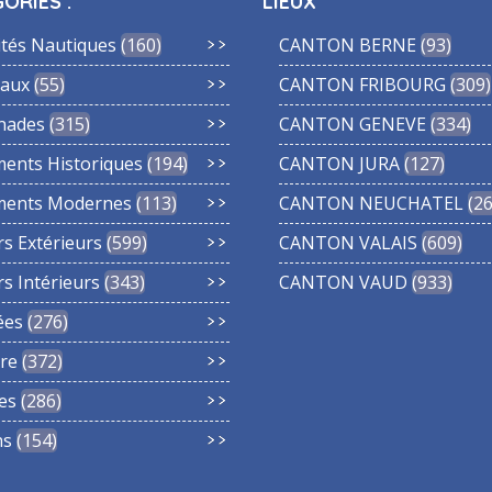
ORIES :
LIEUX
ités Nautiques
160
CANTON BERNE
93
aux
55
CANTON FRIBOURG
309
nades
315
CANTON GENEVE
334
ments Historiques
194
CANTON JURA
127
ments Modernes
113
CANTON NEUCHATEL
2
rs Extérieurs
599
CANTON VALAIS
609
rs Intérieurs
343
CANTON VAUD
933
ées
276
re
372
es
286
ns
154