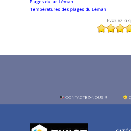
Plages du lac Léman
Températures des plages du Léman
Evaluez la qu
CONTACTEZ-NOUS !!!
Q