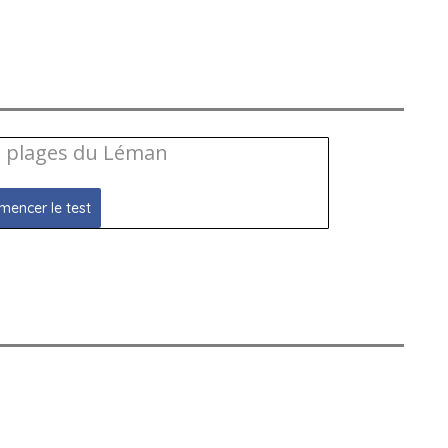
s plages du Léman
encer le test