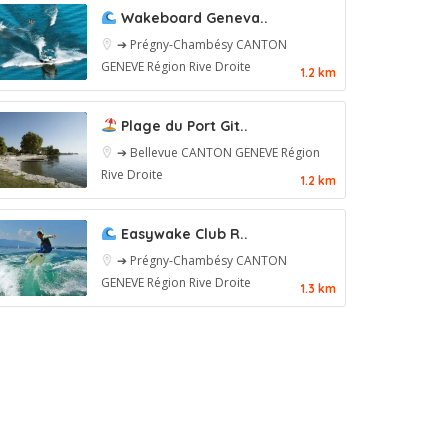
Wakeboard Geneva..
➔ Prégny-Chambésy
CANTON
GENEVE
Région Rive Droite
1.2 km
Plage du Port Git..
➔ Bellevue
CANTON GENEVE
Région
Rive Droite
1.2 km
Easywake Club R..
➔ Prégny-Chambésy
CANTON
GENEVE
Région Rive Droite
1.3 km