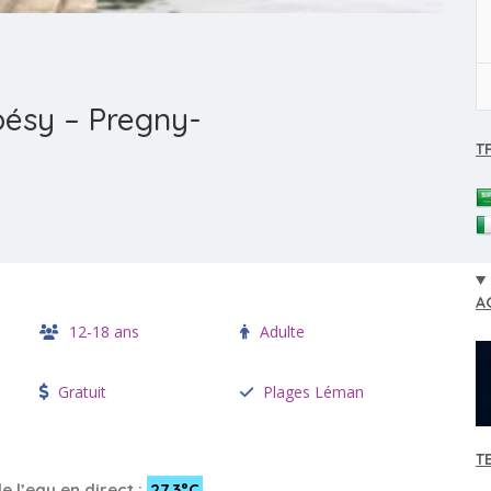
ésy – Pregny-
T
A
12-18 ans
Adulte
Gratuit
Plages Léman
T
 l’eau en direct :
27.3°C