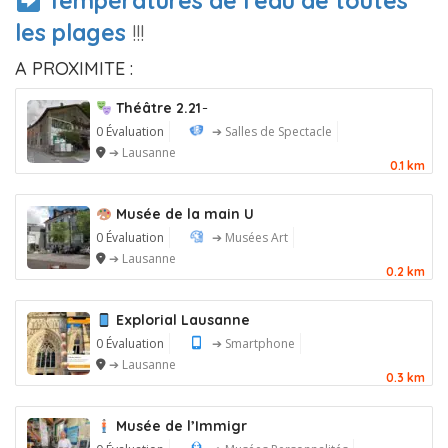
Températures de l'eau de toutes
les plages
!!!
A PROXIMITE :
Théâtre 2.21 ̵
0 Évaluation
➔ Salles de Spectacle
➔ Lausanne
0.1 km
Musée de la main U
0 Évaluation
➔ Musées Art
➔ Lausanne
0.2 km
Explorial Lausanne
0 Évaluation
➔ Smartphone
➔ Lausanne
0.3 km
Musée de l’Immigr