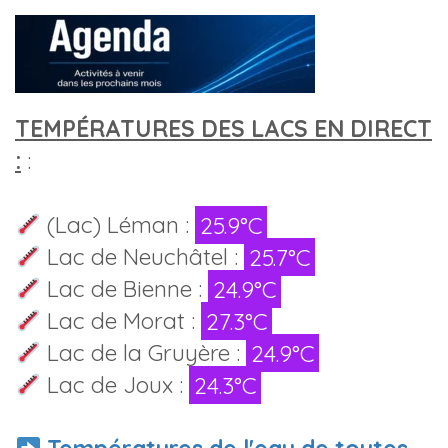
TEMPÉRATURES DES LACS EN DIRECT
:
:
(Lac) Léman :
25.9°C
Lac de Neuchâtel :
25.7°C
Lac de Bienne :
24.9°C
Lac de Morat :
27.3°C
Lac de la Gruyère :
24.9°C
Lac de Joux :
24.3°C