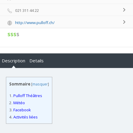
021 311 44 22
http://www.pulloff.ch/
$$$
$
Description
Details
Sommaire
[
masquer
]
1.
Pulloff Théâtres
2.
Météo
3.
Facebook
4.
Activités liées