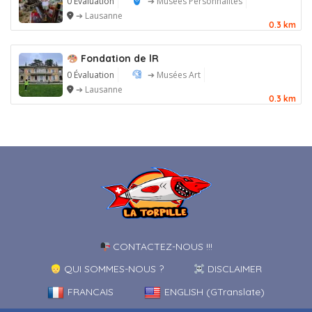
0 Évaluation
➔ Musées Personnalités
➔ Lausanne
0.3 km
Fondation de lR
0 Évaluation
➔ Musées Art
➔ Lausanne
0.3 km
CONTACTEZ-NOUS !!!
QUI SOMMES-NOUS ?
DISCLAIMER
FRANCAIS
ENGLISH (GTranslate)