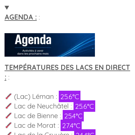
AGENDA :
:
TEMPÉRATURES DES LACS EN DIRECT
:
:
(Lac) Léman :
25.6°C
Lac de Neuchâtel :
25.6°C
Lac de Bienne :
25.4°C
Lac de Morat :
27.4°C
Lac de la Gruyère :
24.4°C