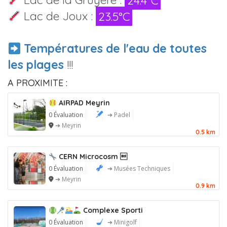
Lac de Joux :
23.5°C
Températures de l'eau de toutes
les plages
!!!
A PROXIMITE :
AIRPAD Meyrin
0 Évaluation
➔ Padel
➔ Meyrin
0.5 km
CERN Microcosm 
0 Évaluation
➔ Musées Techniques
➔ Meyrin
0.9 km
Complexe Sporti
0 Évaluation
➔ Minigolf