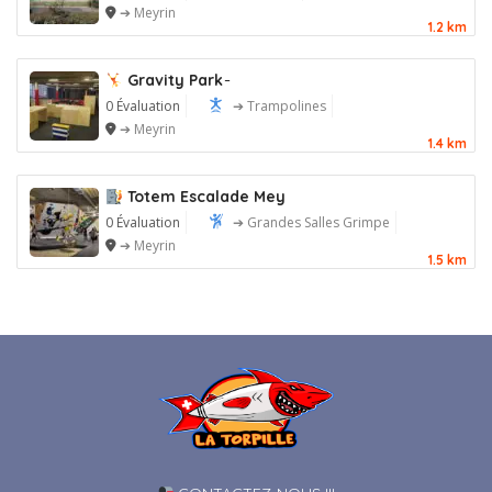
➔ Meyrin
1.2 km
Gravity Park ̵
0 Évaluation
➔ Trampolines
➔ Meyrin
1.4 km
Totem Escalade Mey
0 Évaluation
➔ Grandes Salles Grimpe
➔ Meyrin
1.5 km