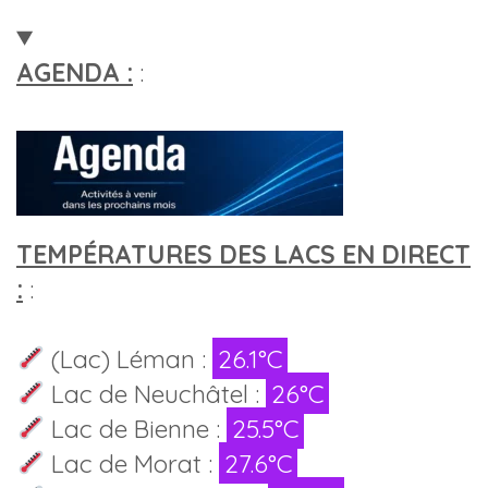
AGENDA :
:
TEMPÉRATURES DES LACS EN DIRECT
:
:
(Lac) Léman :
26.1°C
Lac de Neuchâtel :
26°C
Lac de Bienne :
25.5°C
Lac de Morat :
27.6°C