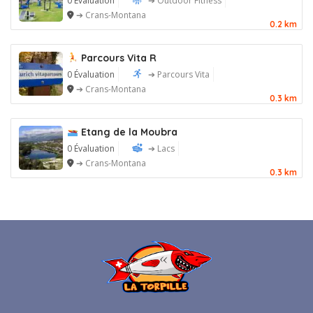
0 Évaluation
➔ Outdoor Fitness
➔ Crans-Montana
0.2 km
Parcours Vita R
0 Évaluation
➔ Parcours Vita
➔ Crans-Montana
0.3 km
Etang de la Moubra
0 Évaluation
➔ Lacs
➔ Crans-Montana
0.3 km