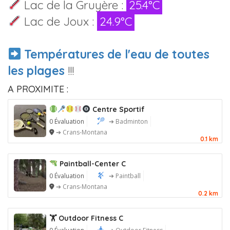
Lac de la Gruyère :
25.4°C
Lac de Joux :
24.9°C
Températures de l'eau de toutes
les plages
!!!
A PROXIMITE :
Centre Sportif
0 Évaluation
➔ Badminton
➔ Crans-Montana
0.1 km
Paintball-Center C
0 Évaluation
➔ Paintball
➔ Crans-Montana
0.2 km
🏋️ Outdoor Fitness C