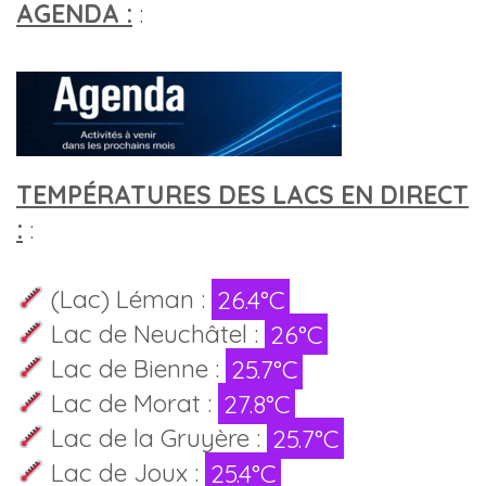
AGENDA :
:
TEMPÉRATURES DES LACS EN DIRECT
:
:
(Lac) Léman :
26.4°C
Lac de Neuchâtel :
26°C
Lac de Bienne :
25.7°C
Lac de Morat :
27.8°C
Lac de la Gruyère :
25.7°C
Lac de Joux :
25.4°C