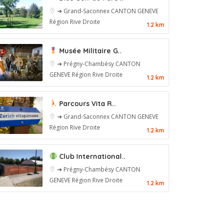
➔ Grand-Saconnex
CANTON GENEVE
Région Rive Droite
1.2 km
Musée Militaire G..
➔ Prégny-Chambésy
CANTON
GENEVE
Région Rive Droite
1.2 km
Parcours Vita R..
➔ Grand-Saconnex
CANTON GENEVE
Région Rive Droite
1.2 km
Club International..
➔ Prégny-Chambésy
CANTON
GENEVE
Région Rive Droite
1.2 km