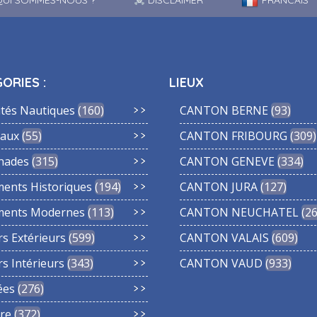
UI SOMMES-NOUS ?
DISCLAIMER
FRANCAIS
ORIES :
LIEUX
ités Nautiques
160
CANTON BERNE
93
aux
55
CANTON FRIBOURG
309
nades
315
CANTON GENEVE
334
ments Historiques
194
CANTON JURA
127
ments Modernes
113
CANTON NEUCHATEL
2
rs Extérieurs
599
CANTON VALAIS
609
rs Intérieurs
343
CANTON VAUD
933
ées
276
re
372