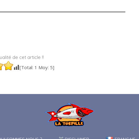
alité de cet article !!
[Total:
1
Moy:
5
]