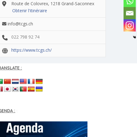
Route de Colovrex, 1218 Grand-Saconnex
Obtenir l'itinéraire
info@tcgs.ch
022 798 92 74
https://www.tcgs.ch/
RANSLATE :
GENDA :
: