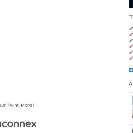
T
A
ur Twint. Merci !
aconnex