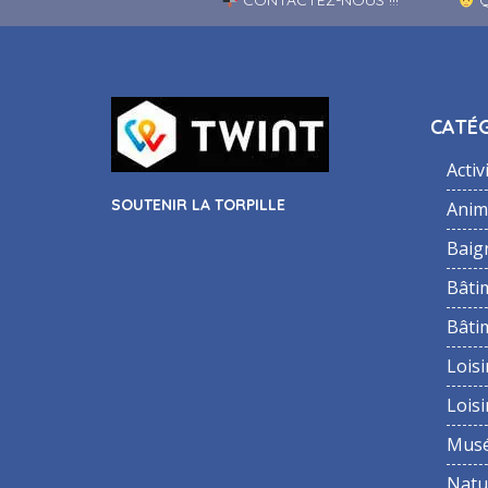
CONTACTEZ-NOUS !!!
Q
CATÉG
Activ
SOUTENIR LA TORPILLE
Anim
Baig
Bâti
Bâti
Loisi
Loisi
Mus
Natu