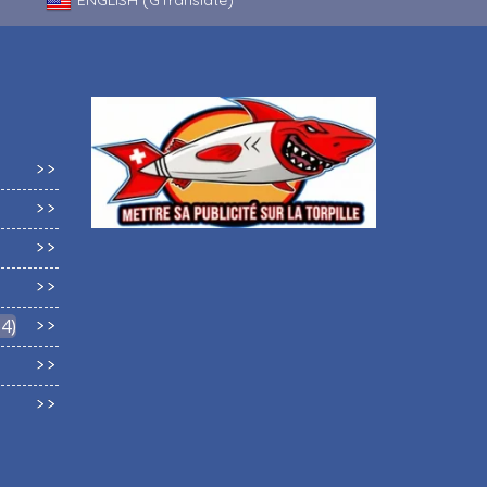
ENGLISH (GTranslate)
64