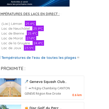
EMPÉRATURES DES LACS EN DIRECT :
:
(Lac) Léman :
25.6°C
Lac de Neuchâtel :
25.9°C
Lac de Bienne :
25.4°C
Lac de Morat :
27.6°C
Lac de la Gruyère :
24.4°C
Lac de Joux :
23.5°C
Températures de l'eau de toutes les plages
!!!
 PROXIMITE :
Geneva Squash Club..
➔ Prégny-Chambésy
CANTON
GENEVE
Région Rive Droite
0.6 km
Disc Golf du Parc ..