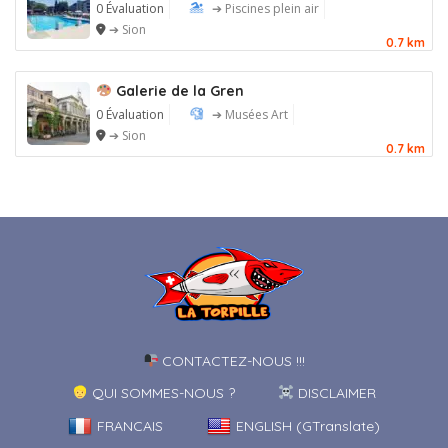
0 Évaluation
➔ Piscines plein air
➔ Sion
0.7 km
Galerie de la Gren
0 Évaluation
➔ Musées Art
➔ Sion
0.7 km
CONTACTEZ-NOUS !!!
QUI SOMMES-NOUS ?
DISCLAIMER
FRANCAIS
ENGLISH (GTranslate)