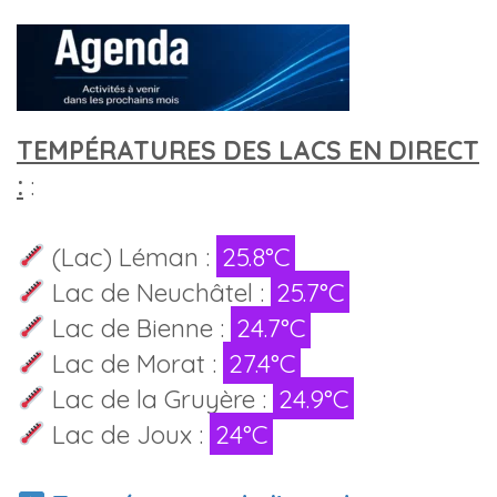
TEMPÉRATURES DES LACS EN DIRECT
:
:
(Lac) Léman :
25.8°C
Lac de Neuchâtel :
25.7°C
Lac de Bienne :
24.7°C
Lac de Morat :
27.4°C
Lac de la Gruyère :
24.9°C
Lac de Joux :
24°C