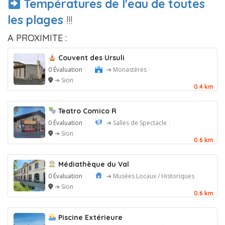
Températures de l'eau de toutes
les plages
!!!
A PROXIMITE :
Couvent des Ursuli
0 Évaluation
➔ Monastères
➔ Sion
0.4 km
Teatro Comico R
0 Évaluation
➔ Salles de Spectacle
➔ Sion
0.6 km
Médiathèque du Val
0 Évaluation
➔ Musées Locaux / Historiques
➔ Sion
0.6 km
Piscine Extérieure