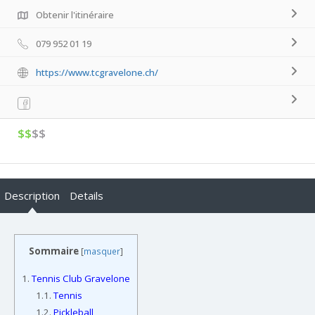
Obtenir l'itinéraire
079 952 01 19
https://www.tcgravelone.ch/
$$
$$
Description
Details
Sommaire
[
masquer
]
1.
Tennis Club Gravelone
1.1.
Tennis
1.2.
Pickleball