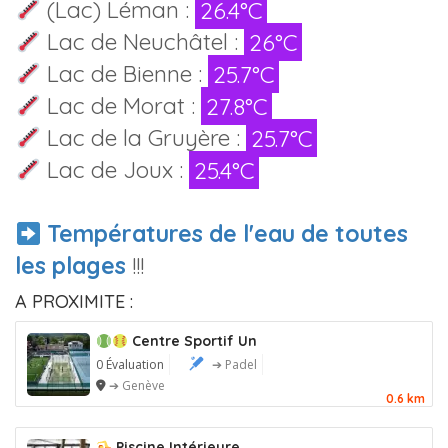
(Lac) Léman :
26.4°C
Lac de Neuchâtel :
26°C
Lac de Bienne :
25.7°C
Lac de Morat :
27.8°C
Lac de la Gruyère :
25.7°C
Lac de Joux :
25.4°C
Températures de l'eau de toutes
les plages
!!!
A PROXIMITE :
Centre Sportif Un
0 Évaluation
➔ Padel
➔ Genève
0.6 km
Piscine Intérieure