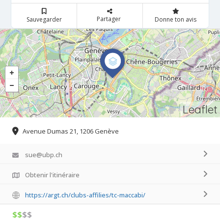
Partager
Sauvegarder
Donne ton avis
Leaflet
Avenue Dumas 21, 1206 Genève
sue@ubp.ch
Obtenir l'itinéraire
https://argt.ch/clubs-affilies/tc-maccabi/
$$
$$