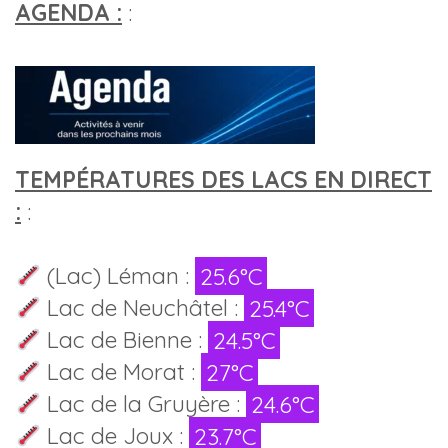
AGENDA :
:
TEMPÉRATURES DES LACS EN DIRECT
:
:
(Lac) Léman :
25.6°C
Lac de Neuchâtel :
25.4°C
Lac de Bienne :
24.5°C
Lac de Morat :
27°C
Lac de la Gruyère :
24.6°C
Lac de Joux :
23.7°C