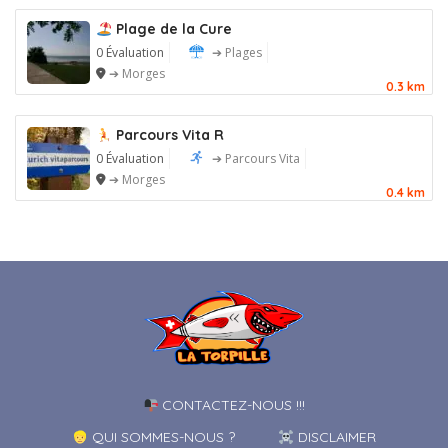
Plage de la Cure
0 Évaluation
➔ Plages
➔ Morges
0.3 km
Parcours Vita R
0 Évaluation
➔ Parcours Vita
➔ Morges
0.4 km
CONTACTEZ-NOUS !!!
QUI SOMMES-NOUS ?
DISCLAIMER