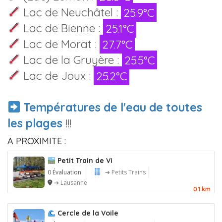
Lac de Neuchâtel :
25.9°C
Lac de Bienne :
25.1°C
Lac de Morat :
27.7°C
Lac de la Gruyère :
25.5°C
Lac de Joux :
25.2°C
Températures de l'eau de toutes
les plages
!!!
A PROXIMITE :
Petit Train de Vi
0 Évaluation
➔ Petits Trains
➔ Lausanne
0.1 km
Cercle de la Voile