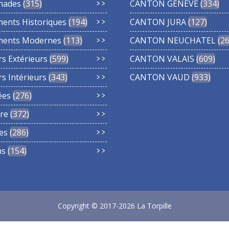
nades
315
CANTON GENEVE
334
ments Historiques
194
CANTON JURA
127
ments Modernes
113
CANTON NEUCHATEL
2
rs Extérieurs
599
CANTON VALAIS
609
rs Intérieurs
343
CANTON VAUD
933
ées
276
re
372
es
286
ns
154
Copyright © 2017-2026 La Torpille