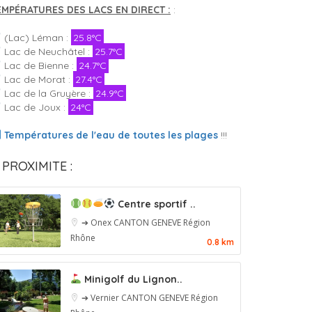
EMPÉRATURES DES LACS EN DIRECT :
:
(Lac) Léman :
25.8°C
Lac de Neuchâtel :
25.7°C
Lac de Bienne :
24.7°C
Lac de Morat :
27.4°C
Lac de la Gruyère :
24.9°C
Lac de Joux :
24°C
Températures de l'eau de toutes les plages
!!!
 PROXIMITE :
Centre sportif ..
➔ Onex
CANTON GENEVE
Région
Rhône
0.8 km
Minigolf du Lignon..
➔ Vernier
CANTON GENEVE
Région