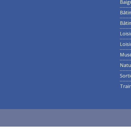
Baig
Bâti
Bâti
Loisi
Loisi
Mus
Natu
Sorti
Trai