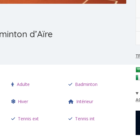
minton d’Aïre
T
Adulte
Badminton
A
Hiver
Intérieur
s
Tennis ext
Tennis int