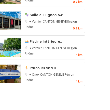
Rhône
0.9 km
Salle du Lignon &#..
➔ Vernier
CANTON GENEVE
Région
Rhône
0.9 km
Piscine Intérieure..
➔ Vernier
CANTON GENEVE
Région
Rhône
1 km
Parcours Vita R..
➔ Onex
CANTON GENEVE
Région
Rhône
1 km