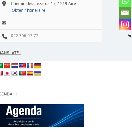
Chemin des Lézards 17, 1219 Aïre
Obtenir l'itinéraire
022 306 07 77
RANSLATE :
GENDA :
: