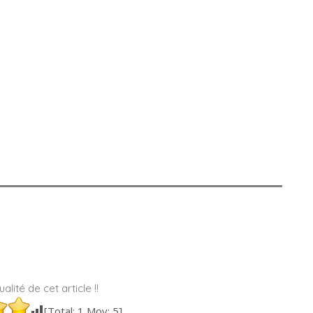
alité de cet article !!
[Total:
1
Moy:
5
]