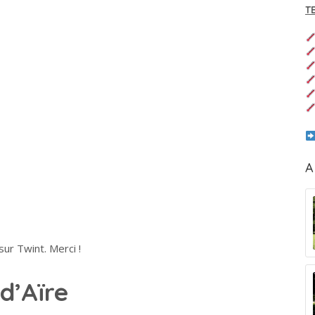
T
A
ur Twint. Merci !
d’Aïre