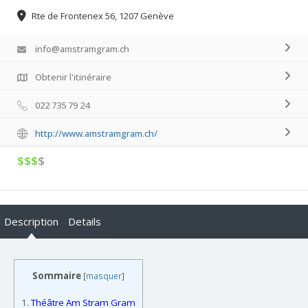
Rte de Frontenex 56, 1207 Genève
info@amstramgram.ch
Obtenir l'itinéraire
022 735 79 24
http://www.amstramgram.ch/
$$$
$
Description
Details
Sommaire
[
masquer
]
1.
Théâtre Am Stram Gram