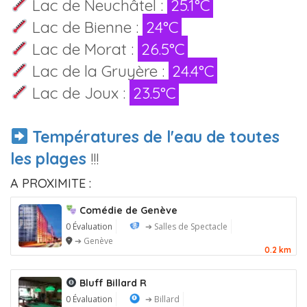
Lac de Neuchâtel :
25.1°C
Lac de Bienne :
24°C
Lac de Morat :
26.5°C
Lac de la Gruyère :
24.4°C
Lac de Joux :
23.5°C
Températures de l'eau de toutes
les plages
!!!
A PROXIMITE :
Comédie de Genève
0 Évaluation
➔ Salles de Spectacle
➔ Genève
0.2 km
Bluff Billard R
0 Évaluation
➔ Billard