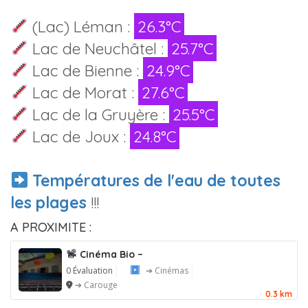
(Lac) Léman :
26.3°C
Lac de Neuchâtel :
25.7°C
Lac de Bienne :
24.9°C
Lac de Morat :
27.6°C
Lac de la Gruyère :
25.5°C
Lac de Joux :
24.8°C
Températures de l'eau de toutes
les plages
!!!
A PROXIMITE :
Cinéma Bio –
0 Évaluation
➔ Cinémas
➔ Carouge
0.3 km