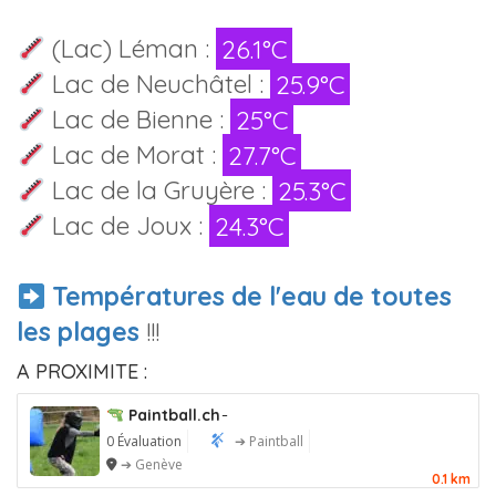
(Lac) Léman :
26.1°C
Lac de Neuchâtel :
25.9°C
Lac de Bienne :
25°C
Lac de Morat :
27.7°C
Lac de la Gruyère :
25.3°C
Lac de Joux :
24.3°C
Températures de l'eau de toutes
les plages
!!!
A PROXIMITE :
Paintball.ch ̵
0 Évaluation
➔ Paintball
➔ Genève
0.1 km