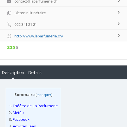
contact@laparfumerie.ch
Obtenir l'itinéraire
022 341 21 21
http://www.laparfumerie.ch/
$$$
$
Description
Details
Sommaire
[
masquer
]
1.
Théâtre de La Parfumerie
2.
Météo
3.
Facebook
4.
Activités liées