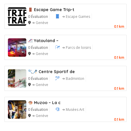
Escape Game Trip-t
0 Évaluation
➔ Escape Games
➔ Genève
0.1 km
Yatouland –
0 Évaluation
➔ Parcs de loisirs
➔ Genève
0.1 km
Centre Sportif de
0 Évaluation
➔ Badminton
➔ Genève
0.1 km
Muzoo – La c
0 Évaluation
➔ Musées Art
➔ Genève
0.1 km