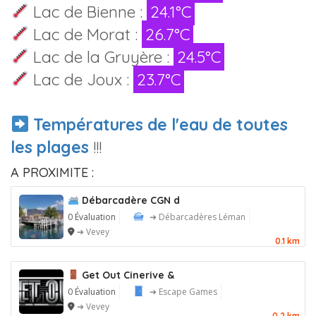
Lac de Bienne :
24.1°C
Lac de Morat :
26.7°C
Lac de la Gruyère :
24.5°C
Lac de Joux :
23.7°C
Températures de l'eau de toutes
les plages
!!!
A PROXIMITE :
Débarcadère CGN d
0 Évaluation
➔ Débarcadères Léman
➔ Vevey
0.1 km
Get Out Cinerive &
0 Évaluation
➔ Escape Games
➔ Vevey
0.2 km