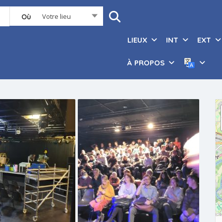
Votre lieu
Où
LIEUX
INT
EXT
À PROPOS