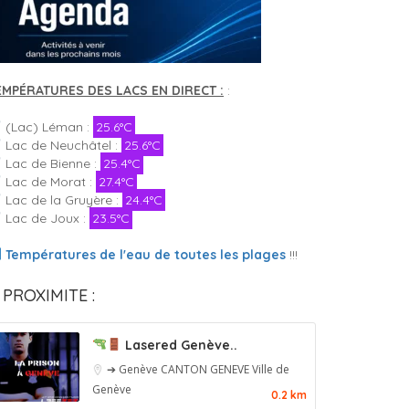
EMPÉRATURES DES LACS EN DIRECT :
:
(Lac) Léman :
25.6°C
Lac de Neuchâtel :
25.6°C
Lac de Bienne :
25.4°C
Lac de Morat :
27.4°C
Lac de la Gruyère :
24.4°C
Lac de Joux :
23.5°C
Températures de l'eau de toutes les plages
!!!
 PROXIMITE :
Lasered Genève..
➔ Genève
CANTON GENEVE
Ville de
Genève
0.2 km