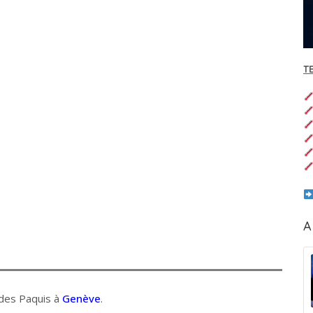
T
A
 des Paquis à
Genève
.