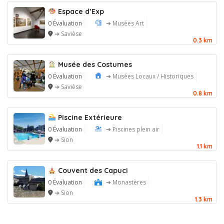
Espace d’Exp
0 Évaluation
➔ Musées Art
➔ Savièse
0.3 km
Musée des Costumes
0 Évaluation
➔ Musées Locaux / Historiques
➔ Savièse
0.8 km
Piscine Extérieure
0 Évaluation
➔ Piscines plein air
➔ Sion
1.1 km
Couvent des Capuci
0 Évaluation
➔ Monastères
➔ Sion
1.3 km