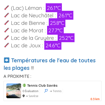
(Lac) Léman :
26.1°C
Lac de Neuchâtel :
26.1°C
Lac de Bienne :
25.8°C
Lac de Morat :
27.7°C
Lac de la Gruyère :
25.2°C
Lac de Joux :
24.6°C
Températures de l'eau de toutes
les plages
!!!
A PROXIMITE :
Tennis Club Saviès
0 Évaluation
➔ Tennis
➔ Savièse
0.3 km