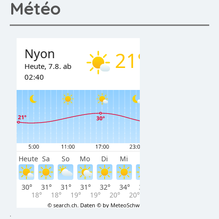
Météo
.