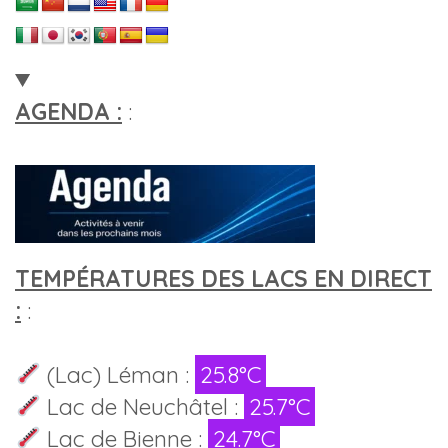
AGENDA :
:
TEMPÉRATURES DES LACS EN DIRECT
:
:
(Lac) Léman :
25.8°C
Lac de Neuchâtel :
25.7°C
Lac de Bienne :
24.7°C