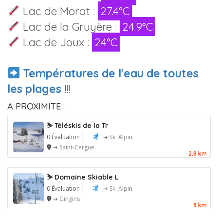
Lac de Morat :
27.4°C
Lac de la Gruyère :
24.9°C
Lac de Joux :
24°C
Températures de l'eau de toutes
les plages
!!!
A PROXIMITE :
⛷️ Téléskis de la Tr
0 Évaluation
➔ Ski Alpin
➔ Saint-Cergue
2.8 km
⛷️ Domaine Skiable L
0 Évaluation
➔ Ski Alpin
➔ Gingins
3 km