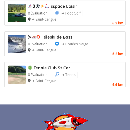
🏌
Espace Loisir
0 Évaluation
➔ Foot Golf
➔ Saint-Cergue
6.2 km
⛷
Téléski de Bass
0 Évaluation
➔ Bouées Neige
➔ Saint-Cergue
6.2 km
Tennis Club St Cer
0 Évaluation
➔ Tennis
➔ Saint-Cergue
6.6 km