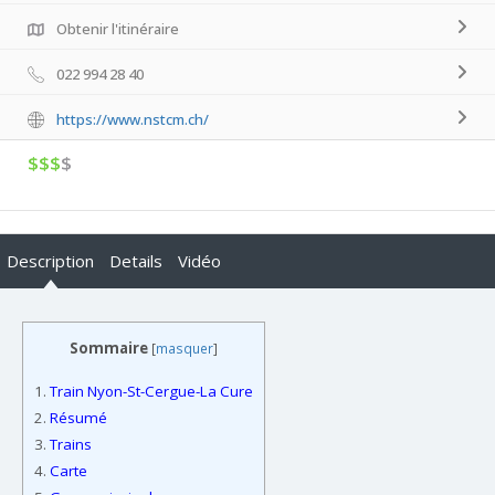
Obtenir l'itinéraire
022 994 28 40
https://www.nstcm.ch/
$$$
$
Description
Details
Vidéo
Sommaire
[
masquer
]
1.
Train Nyon-St-Cergue-La Cure
2.
Résumé
3.
Trains
4.
Carte