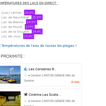
EMPÉRATURES DES LACS EN DIRECT :
:
(Lac) Léman :
25.6°C
Lac de Neuchâtel :
25.5°C
Lac de Bienne :
24.5°C
Lac de Morat :
27.1°C
Lac de la Gruyère :
24.6°C
Lac de Joux :
23.6°C
Températures de l'eau de toutes les plages
!!!
 PROXIMITE :
Les Corsaires R..
➔ Genève
CANTON GENEVE
Ville de
Genève
0.1 km
Cinéma Les Scala ..
➔ Genève
CANTON GENEVE
Ville de