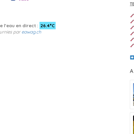
T
 l’eau en direct :
26.4°C
urnies par
eawag.ch
A