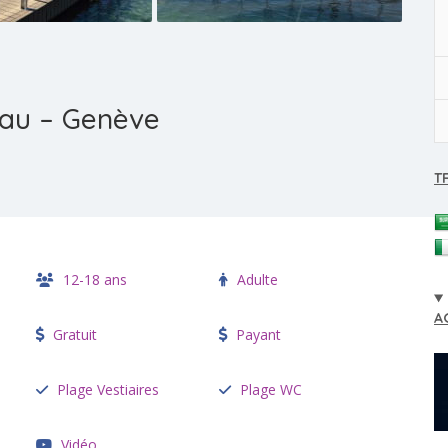
Eau – Genève
T
12-18 ans
Adulte
A
Gratuit
Payant
Plage Vestiaires
Plage WC
Vidéo