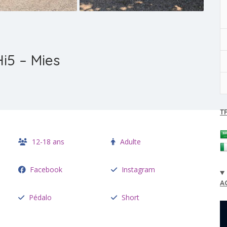
i5 – Mies
T
12-18 ans
Adulte
Facebook
Instagram
A
Pédalo
Short