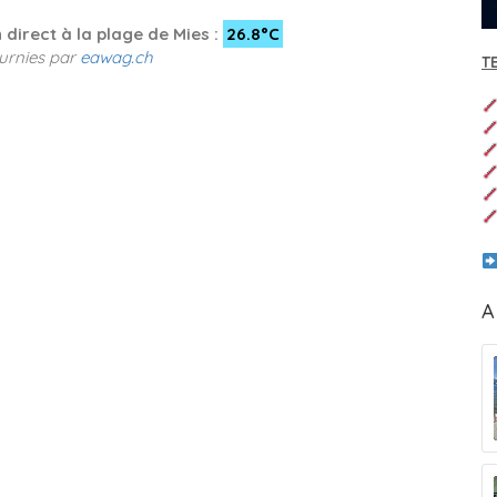
direct à la plage de Mies :
26.8°C
urnies par
eawag.ch
T
A