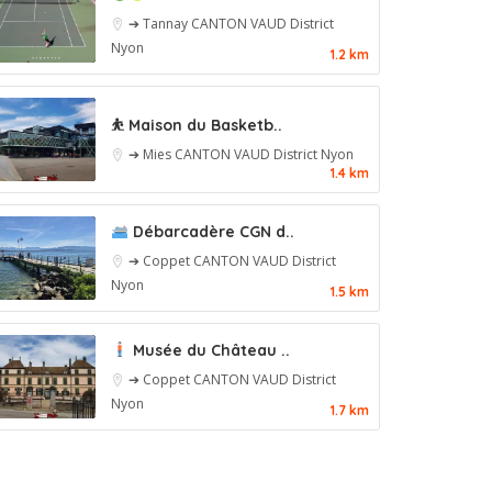
➔ Tannay
CANTON VAUD
District
Nyon
1.2 km
⛹️ Maison du Basketb..
➔ Mies
CANTON VAUD
District Nyon
1.4 km
Débarcadère CGN d..
➔ Coppet
CANTON VAUD
District
Nyon
1.5 km
Musée du Château ..
➔ Coppet
CANTON VAUD
District
Nyon
1.7 km