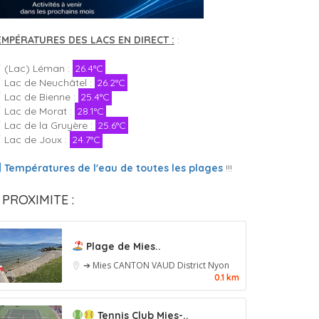
EMPÉRATURES DES LACS EN DIRECT :
:
(Lac) Léman :
26.4°C
Lac de Neuchâtel :
26.2°C
Lac de Bienne :
25.4°C
Lac de Morat :
28.1°C
Lac de la Gruyère :
25.6°C
Lac de Joux :
24.7°C
Températures de l'eau de toutes les plages
!!!
 PROXIMITE :
Plage de Mies..
➔ Mies
CANTON VAUD
District Nyon
0.1 km
Tennis Club Mies-..