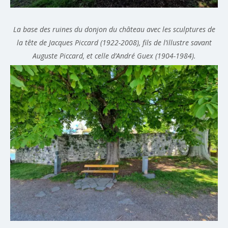
La base des ruines du donjon du château avec les sculptures de
la tête de Jacques Piccard (1922-2008), fils de l’illustre savant
Auguste Piccard, et celle d’André Guex (1904-1984).