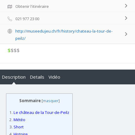
Obtenir l'itinéraire
021 977 23 00
http://museedujeu.ch/fr/history/chateau-la-tour-de-
peilz/
$
$$$
Description
Details
Vidéo
Sommaire
[
masquer
]
1.
Le château de la Tour-de-Peilz
2.
Météo
3.
Short
4.
Histoire