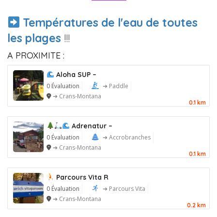
Températures de l'eau de toutes
les plages
!!!
A PROXIMITE :
Aloha SUP –
0 Évaluation
➔ Paddle
➔ Crans-Montana
0.1 km
Adrenatur –
0 Évaluation
➔ Accrobranches
➔ Crans-Montana
0.1 km
Parcours Vita R
0 Évaluation
➔ Parcours Vita
➔ Crans-Montana
0.2 km