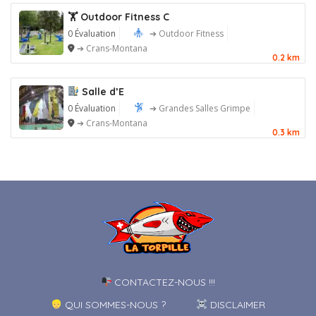
🏋️ Outdoor Fitness C
0 Évaluation
➔ Outdoor Fitness
➔ Crans-Montana
0.2 km
Salle d’E
0 Évaluation
➔ Grandes Salles Grimpe
➔ Crans-Montana
0.3 km
CONTACTEZ-NOUS !!!
QUI SOMMES-NOUS ?
DISCLAIMER