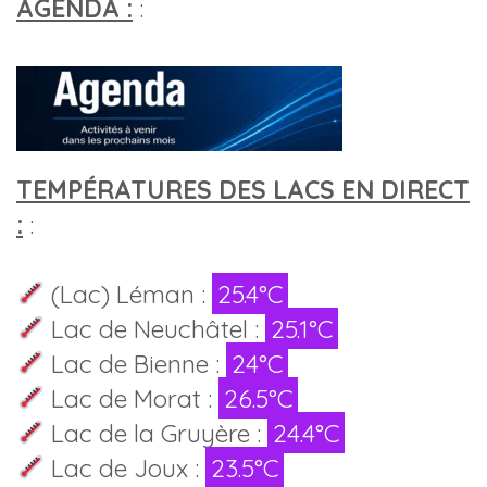
AGENDA :
:
TEMPÉRATURES DES LACS EN DIRECT
:
:
(Lac) Léman :
25.4°C
Lac de Neuchâtel :
25.1°C
Lac de Bienne :
24°C
Lac de Morat :
26.5°C
Lac de la Gruyère :
24.4°C
Lac de Joux :
23.5°C