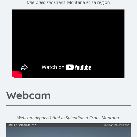
Une vidéo sur
Crans-Montana et sa région.
Webcam
Webcam depuis l’hôtel le Splendide à Crans-Montana.