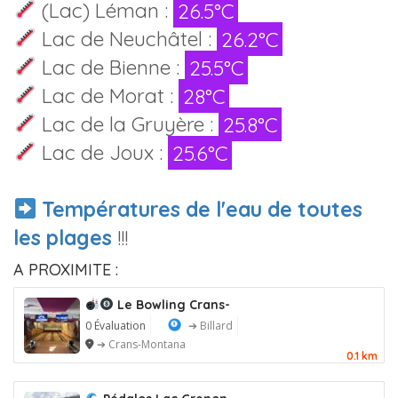
(Lac) Léman :
26.5°C
Lac de Neuchâtel :
26.2°C
Lac de Bienne :
25.5°C
Lac de Morat :
28°C
Lac de la Gruyère :
25.8°C
Lac de Joux :
25.6°C
Températures de l'eau de toutes
les plages
!!!
A PROXIMITE :
Le Bowling Crans-
0 Évaluation
➔ Billard
➔ Crans-Montana
0.1 km