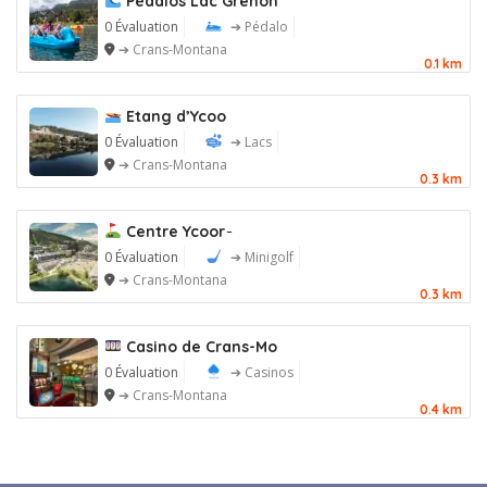
Pédalos Lac Grenon
0 Évaluation
➔ Pédalo
➔ Crans-Montana
0.1 km
Etang d’Ycoo
0 Évaluation
➔ Lacs
➔ Crans-Montana
0.3 km
Centre Ycoor ̵
0 Évaluation
➔ Minigolf
➔ Crans-Montana
0.3 km
Casino de Crans-Mo
0 Évaluation
➔ Casinos
➔ Crans-Montana
0.4 km