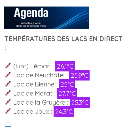
TEMPÉRATURES DES LACS EN DIRECT
:
:
(Lac) Léman :
26.1°C
Lac de Neuchâtel :
25.9°C
Lac de Bienne :
25°C
Lac de Morat :
27.7°C
Lac de la Gruyère :
25.3°C
Lac de Joux :
24.3°C