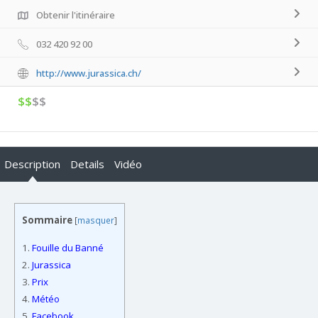
Obtenir l'itinéraire
032 420 92 00
http://www.jurassica.ch/
$$
$$
Description
Details
Vidéo
Sommaire
[
masquer
]
1.
Fouille du Banné
2.
Jurassica
3.
Prix
4.
Météo
5.
Facebook