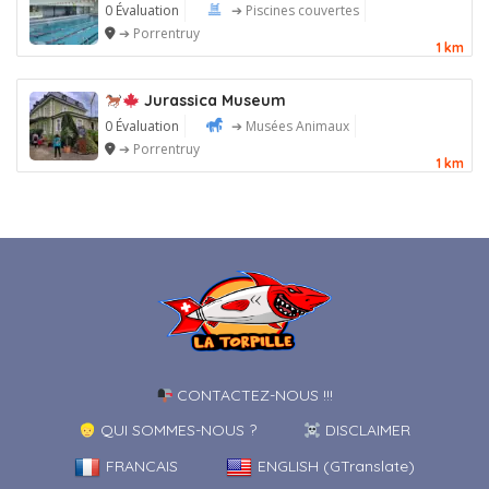
0 Évaluation
➔ Piscines couvertes
➔ Porrentruy
1 km
Jurassica Museum
0 Évaluation
➔ Musées Animaux
➔ Porrentruy
1 km
CONTACTEZ-NOUS !!!
QUI SOMMES-NOUS ?
DISCLAIMER
FRANCAIS
ENGLISH (GTranslate)