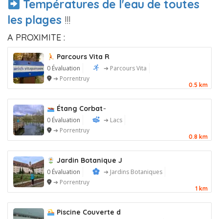
Températures de l'eau de toutes
les plages
!!!
A PROXIMITE :
Parcours Vita R
0 Évaluation
➔ Parcours Vita
➔ Porrentruy
0.5 km
Étang Corbat ̵
0 Évaluation
➔ Lacs
➔ Porrentruy
0.8 km
Jardin Botanique J
0 Évaluation
➔ Jardins Botaniques
➔ Porrentruy
1 km
Piscine Couverte d