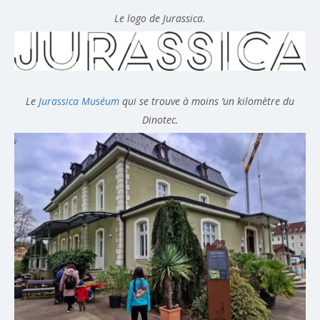
Le logo de Jurassica.
Le
Jurassica Muséum
qui se trouve à moins ‘un kilomètre du
Dinotec.