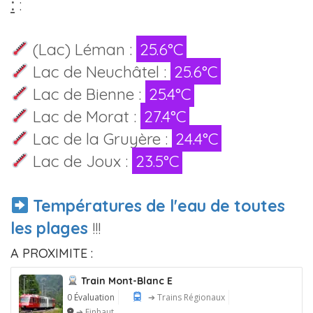
:
:
(Lac) Léman :
25.6°C
Lac de Neuchâtel :
25.6°C
Lac de Bienne :
25.4°C
Lac de Morat :
27.4°C
Lac de la Gruyère :
24.4°C
Lac de Joux :
23.5°C
Températures de l'eau de toutes
les plages
!!!
A PROXIMITE :
Train Mont-Blanc E
0 Évaluation
➔ Trains Régionaux
➔ Finhaut