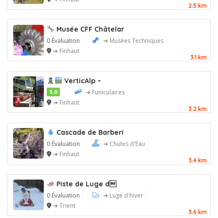
2.5 km
Musée CFF Châtelar
0 Évaluation
➔ Musées Techniques
➔ Finhaut
3.1 km
VerticAlp –
5.0
➔ Funiculaires
➔ Finhaut
3.2 km
Cascade de Barberi
0 Évaluation
➔ Chutes d'Eau
➔ Finhaut
3.4 km
Piste de Luge d
0 Évaluation
➔ Luge d'hiver
➔ Trient
3.6 km