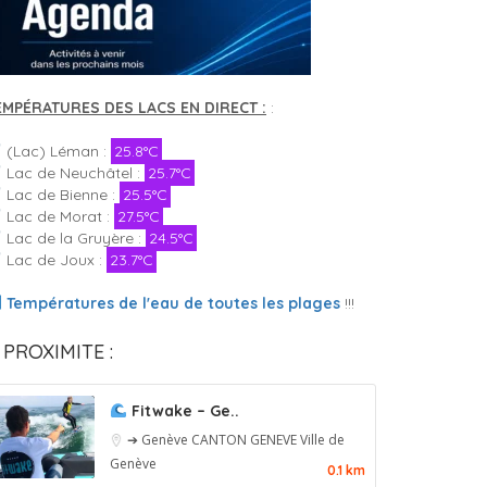
EMPÉRATURES DES LACS EN DIRECT :
:
(Lac) Léman :
25.8°C
Lac de Neuchâtel :
25.7°C
Lac de Bienne :
25.5°C
Lac de Morat :
27.5°C
Lac de la Gruyère :
24.5°C
Lac de Joux :
23.7°C
Températures de l'eau de toutes les plages
!!!
 PROXIMITE :
Fitwake – Ge..
➔ Genève
CANTON GENEVE
Ville de
Genève
0.1 km