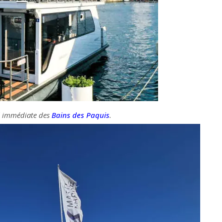
é immédiate des
Bains des Paquis
.