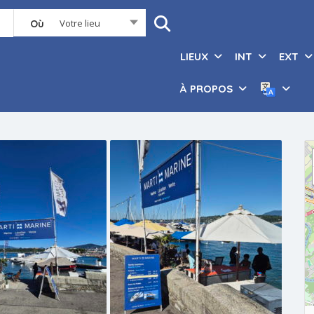
Votre lieu
Où
LIEUX
INT
EXT
À PROPOS