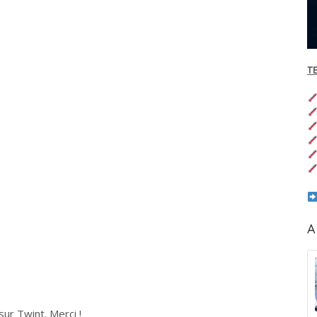
T
A
ur Twint. Merci !