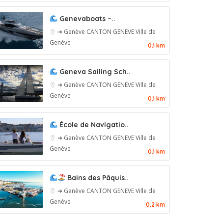
Genevaboats –..
➔ Genève
CANTON GENEVE
Ville de
Genève
0.1 km
Geneva Sailing Sch..
➔ Genève
CANTON GENEVE
Ville de
Genève
0.1 km
École de Navigatio..
➔ Genève
CANTON GENEVE
Ville de
Genève
0.1 km
Bains des Pâquis..
➔ Genève
CANTON GENEVE
Ville de
Genève
0.2 km