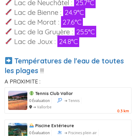
Lac de Neuchâtel :
25.7°C
Lac de Bienne :
24.9°C
Lac de Morat :
27.6°C
Lac de la Gruyère :
25.5°C
Lac de Joux :
24.8°C
Températures de l'eau de toutes
les plages
!!!
A PROXIMITE :
Tennis Club Vallor
0 Évaluation
➔ Tennis
➔ Vallorbe
0.3 km
Piscine Extérieure
0 Évaluation
➔ Piscines plein air