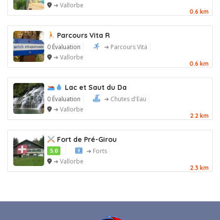
➔ Vallorbe
0.6 km
Parcours Vita R
0 Évaluation
➔ Parcours Vita
➔ Vallorbe
0.6 km
Lac et Saut du Da
0 Évaluation
➔ Chutes d'Eau
➔ Vallorbe
2.2 km
Fort de Pré-Girou
5.0
➔ Forts
➔ Vallorbe
2.3 km