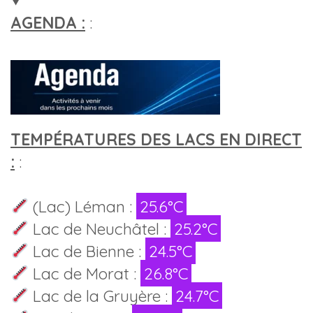
AGENDA :
:
TEMPÉRATURES DES LACS EN DIRECT
:
:
(Lac) Léman :
25.6°C
Lac de Neuchâtel :
25.2°C
Lac de Bienne :
24.5°C
Lac de Morat :
26.8°C
Lac de la Gruyère :
24.7°C