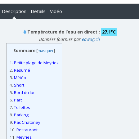
Description
Details
Vidéo
Température de l’eau en direct :
27.1°C
Données fournies par
eawag.ch
Sommaire
[
masquer
]
1.
Petite plage de Meyriez
2.
Résumé
3.
Météo
4.
Short
5.
Bord du lac
6.
Parc
7.
Toilettes
8.
Parking
9.
Pac Chatoney
10.
Restaurant
11.
Meyriez