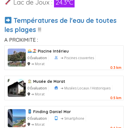
Lac de Joux :
24.3°C
Températures de l'eau de toutes
les plages
!!!
A PROXIMITE :
Piscine Intérieu
0 Évaluation
➔ Piscines couvertes
➔ Morat
0.3 km
Musée de Morat
0 Évaluation
➔ Musées Locaux / Historiques
➔ Morat
0.5 km
Finding Daniel Mor
0 Évaluation
➔ Smartphone
➔ Morat