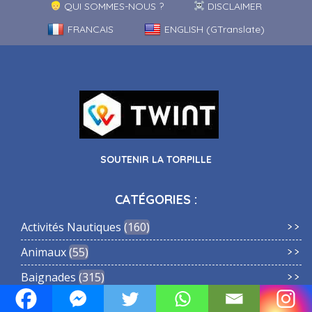
QUI SOMMES-NOUS ?
DISCLAIMER
FRANCAIS
ENGLISH (GTranslate)
SOUTENIR LA TORPILLE
CATÉGORIES :
Activités Nautiques
160
Animaux
55
Baignades
315
Bâtiments Historiques
194