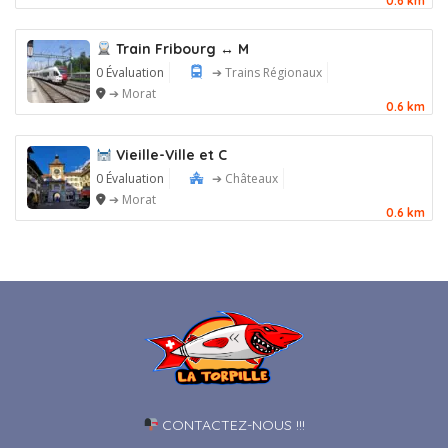
0.6 km
Train Fribourg ↔ M
0 Évaluation
➔ Trains Régionaux
➔ Morat
0.6 km
Vieille-Ville et C
0 Évaluation
➔ Châteaux
➔ Morat
0.6 km
CONTACTEZ-NOUS !!!