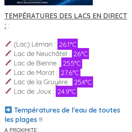
TEMPÉRATURES DES LACS EN DIRECT
:
:
(Lac) Léman :
26.1°C
Lac de Neuchâtel :
26°C
Lac de Bienne :
25.5°C
Lac de Morat :
27.6°C
Lac de la Gruyère :
25.4°C
Lac de Joux :
24.9°C
Températures de l'eau de toutes
les plages
!!!
A PROXIMITE :