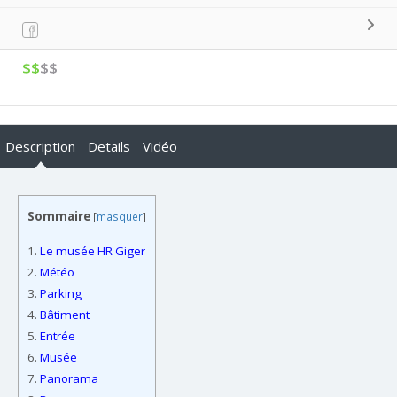
$$
$$
Description
Details
Vidéo
Sommaire
[
masquer
]
1.
Le musée HR Giger
2.
Météo
3.
Parking
4.
Bâtiment
5.
Entrée
6.
Musée
7.
Panorama