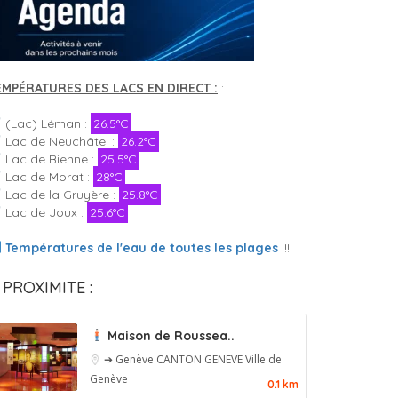
EMPÉRATURES DES LACS EN DIRECT :
:
(Lac) Léman :
26.5°C
Lac de Neuchâtel :
26.2°C
Lac de Bienne :
25.5°C
Lac de Morat :
28°C
Lac de la Gruyère :
25.8°C
Lac de Joux :
25.6°C
Températures de l'eau de toutes les plages
!!!
 PROXIMITE :
Maison de Roussea..
➔ Genève
CANTON GENEVE
Ville de
Genève
0.1 km