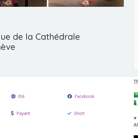
que de la Cathédrale
nève
T
Eté
Facebook
Payant
Short
A