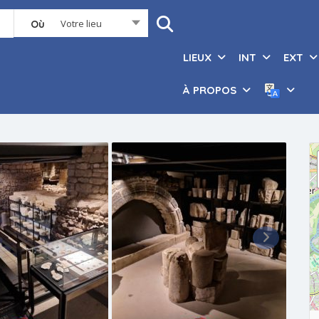
Votre lieu
Où
LIEUX
INT
EXT
À PROPOS